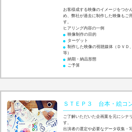
お客様成する映像のイメージをつか
め、弊社が過去に制作した映像もご
す。
ヒアリング内容の一例
映像制作の目的
ターゲット
制作した映像の視聴媒体（ＤＶＤ
等）
納期・納品形態
ご予算
ＳＴＥＰ３ 台本・絵コ
ご了解いただいた企画案を元にシナ
す。
出演者の選定や必要なデータ収集・